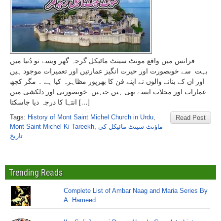
فرانس میں واقع مونٹ سینٹ مائیکل گرجہ گھر ویسے تو دُنیا میں
بہت سے خوبصورت اور حیرت انگیز عمارتیں اور تعمیرات موجود ہیں
اور ان کے بنانے والوں نے اپنے فن کا بھرپور مظاہرہ کیا ہے ۔ مگر کچھ
عمارات اور محلات ایسے بھی ہیں جنہیں خوبصورتی اور دلکشی میں
انتہا کا درجہ دیا جاسکتا […]
Tags:
History of Mont Saint Michel Church in Urdu
,
Read Post
Mont Saint Michel Ki Tareekh
,
ماؤنٹ سینٹ مائیکل کی
تاریخ
Trending Reads
Complete List of Ambar Naag and Maria Series By
A. Hameed