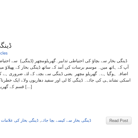
ڈینگ
icles
ڈینگی بخار سے بچاؤ کی احتیاطی تدابیر۔گھریلومچھر (ڈینگی) سے احتیا،
آپ کے ہاتھ میں۔ موسم برسات کی آمد کے ساتھ ڈینگی بخار کے پھیلاؤ می
اضافہ ہوگیا ہے۔ گھریلو مچھر یعنی ڈینگی سے بچنے کے لئے ضروری ہے ک
اسکی نشاندہی کی جائے۔ ڈینگی کا لی اور سفید دھاریوں ولاے ایک خطرنا
قسم کے گھریلو […]
ڈینگی بخار کی علامات ا
,
ڈینگی بخار سے کیسے بچا جائے
Read Post