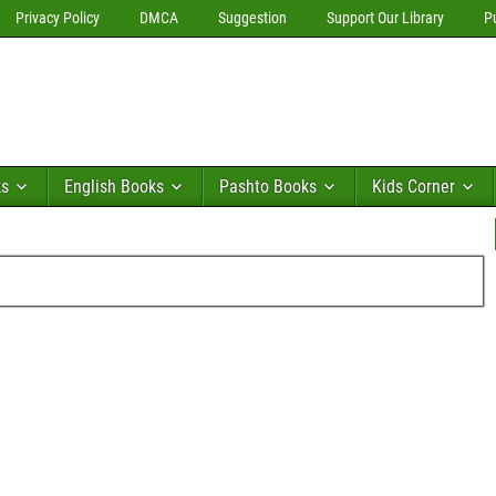
Privacy Policy
DMCA
Suggestion
Support Our Library
P
ks
English Books
Pashto Books
Kids Corner