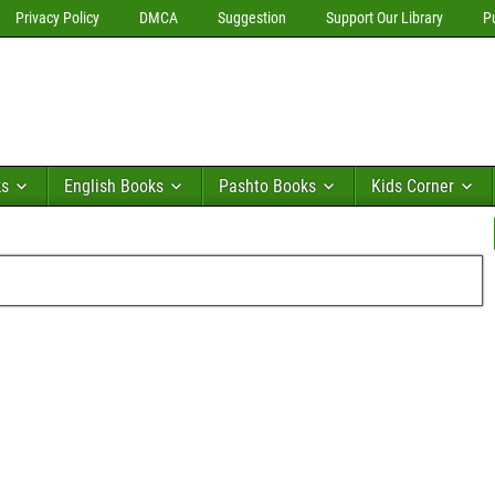
Privacy Policy
DMCA
Suggestion
Support Our Library
P
ks
English Books
Pashto Books
Kids Corner