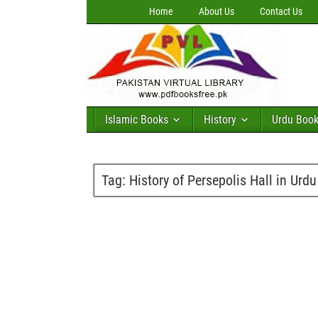
Home
About Us
Contact Us
Islamic Books
History
Urdu Boo
Tag:
History of Persepolis Hall in Urdu