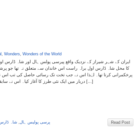
l
,
Wonders
,
Wonders of the World
ایران کے شہر شیراز کے نزدیک واقع پیرسی پولس ہال اور شاہ ڈارس او
کا محل شاہ ڈارس اول براہ راست اس خاندان سے متعلق نہ تھا جو پرشی
پرخکمرانی کرتا تھا۔ لہٰذا اس نے جب تخت تک رسائی حاصل کی تب اس ن
دربار میں ایک نئی طرز کا آغاز کیا۔ اس نے سابقہ […]
شاہ ڈارس 
,
پرسی پولیس ہال
Read Post