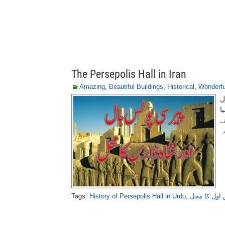
The Persepolis Hall in Iran
Amazing
,
Beautiful Buildings
,
Historical
,
Wonderfu
ل
ا
ے
Tags:
History of Persepolis Hall in Urdu
,
اول کا محل