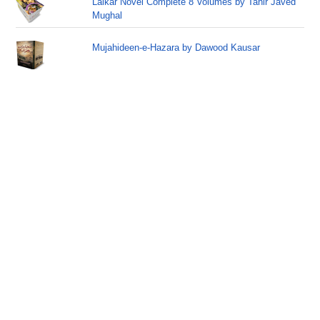
Lalkar Novel Complete 8 Volumes by Tahir Javed
Mughal
Mujahideen-e-Hazara by Dawood Kausar