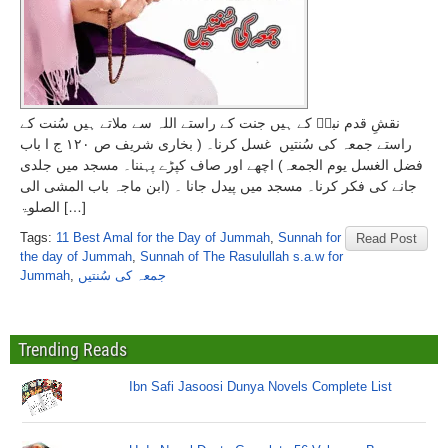
نقشِ قدم نبیؐ کے ہیں جنت کے راستے اللہ سے ملاتے ہیں سُنت کے
راستے جمعہ کی سُنتیں غسل کرنا۔ ( بخاری شریف ص ۱۲۰ ج ا باب
فضل الغسل یوم الجمعہ) اچھے اور صاف کپڑے پہننا۔ مسجد میں جلدی
جانے کی فکر کرنا۔ مسجد میں پیدل جانا ۔ (ابن ماجہ باب المشی الی
الصلوۃ […]
Tags:
11 Best Amal for the Day of Jummah
,
Sunnah for
Read Post
the day of Jummah
,
Sunnah of The Rasulullah s.a.w for
Jummah
,
جمعہ کی سُنتیں
Trending Reads
Ibn Safi Jasoosi Dunya Novels Complete List