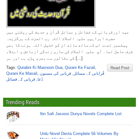
عید اورقربانی کے فضائل و مسائل قُرآن و حدیث کی روشنی میں
حضرت ابراہیم علیہ السلام اللہ رب العزت کے برگزیدہ
پیغمبر تھے، اس کے ساتھ ساتھ ان کو خلیل اللہ ہونے کا بھی
شرف حاصل تھا۔ آپ علیہ السلام کی ساری زندگی آزمائش و ابتلاء
کی مثالوں سے بھری پڑی ہے اور ہر […]
Tags:
Qurabni Ki Masnoon Dua
,
Qurani Ke Fazail
,
Read Post
Qurani Ke Masail
,
قربانی کی مسنون
,
قُرابانی کے مسائل
قربانی کے فضائل
,
دُعا
Trending Reads
Ibn Safi Jasoosi Dunya Novels Complete List
Urdu Novel Devta Complete 56 Volumes By