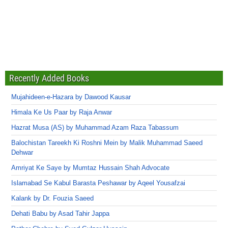
Recently Added Books
Mujahideen-e-Hazara by Dawood Kausar
Himala Ke Us Paar by Raja Anwar
Hazrat Musa (AS) by Muhammad Azam Raza Tabassum
Balochistan Tareekh Ki Roshni Mein by Malik Muhammad Saeed
Dehwar
Amriyat Ke Saye by Mumtaz Hussain Shah Advocate
Islamabad Se Kabul Barasta Peshawar by Aqeel Yousafzai
Kalank by Dr. Fouzia Saeed
Dehati Babu by Asad Tahir Jappa