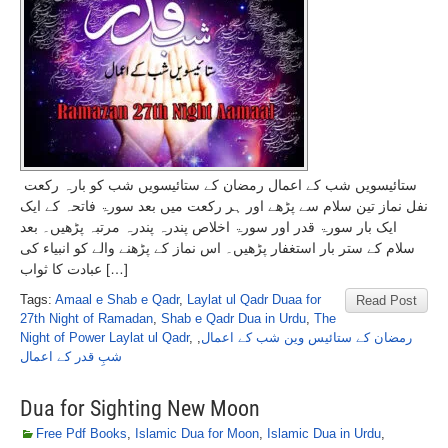
ستائیسویں شب کے اعمال رمضان کے ستائیسویں شب کو بارہ رکعت
نفل نماز تین سلام سے پڑھے اور ہر رکعت میں بعد سورۃ فاتحہ کے ایک
ایک بار سورۃ قدر اور سورۃ اخلاص پندرہ پندرہ مرتبہ پڑھیں۔ بعد
سلام کے ستر بار استغفار پڑھیں۔ اس نماز کے پڑھنے والے کو انبیاء کی
عبادت کا ثواب […]
Tags:
Amaal e Shab e Qadr
,
Laylat ul Qadr Duaa for
Read Post
27th Night of Ramadan
,
Shab e Qadr Dua in Urdu
,
The
Night of Power Laylat ul Qadr
,
,
رمضان کے ستائیس وین شب کے اعمال
شبِ قدر کے اعمال
Dua for Sighting New Moon
Free Pdf Books
,
Islamic Dua for Moon
,
Islamic Dua in Urdu
,