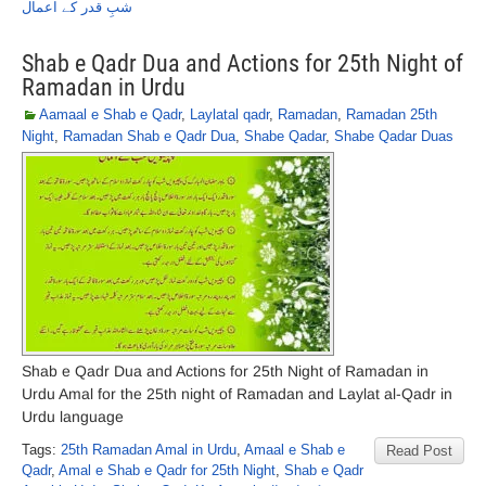
شبِ قدر کے اعمال
Shab e Qadr Dua and Actions for 25th Night of
Ramadan in Urdu
Aamaal e Shab e Qadr
,
Laylatal qadr
,
Ramadan
,
Ramadan 25th
Night
,
Ramadan Shab e Qadr Dua
,
Shabe Qadar
,
Shabe Qadar Duas
Shab e Qadr Dua and Actions for 25th Night of Ramadan in
Urdu Amal for the 25th night of Ramadan and Laylat al-Qadr in
Urdu language
Tags:
25th Ramadan Amal in Urdu
,
Amaal e Shab e
Read Post
Qadr
,
Amal e Shab e Qadr for 25th Night
,
Shab e Qadr