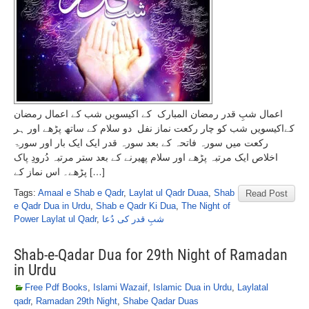
اعمال شبِ قدر رمضان المبارک کے اکیسویں شب کے اعمال رمضان
کےاکیسویں شب کو چار رکعت نماز نفل دو سلام کے ساتھ پڑھے اور ہر
رکعت میں سورہ فاتحہ کے بعد سورہ قدر ایک ایک بار اور سورۃ
اخلاص ایک مرتبہ پڑھے اور سلام پھیرنے کے بعد ستر مرتبہ دُرودِ پاک
پڑھے۔ اس نماز کے […]
Tags:
Amaal e Shab e Qadr
,
Laylat ul Qadr Duaa
,
Shab
Read Post
e Qadr Dua in Urdu
,
Shab e Qadr Ki Dua
,
The Night of
Power Laylat ul Qadr
,
شبِ قدر کی دُعا
Shab-e-Qadar Dua for 29th Night of Ramadan
in Urdu
Free Pdf Books
,
Islami Wazaif
,
Islamic Dua in Urdu
,
Laylatal
qadr
,
Ramadan 29th Night
,
Shabe Qadar Duas