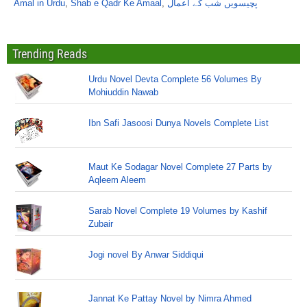
Amal in Urdu
,
Shab e Qadr Ke Amaal
,
پچیسویں شب کے اعمال
Trending Reads
Urdu Novel Devta Complete 56 Volumes By
Mohiuddin Nawab
Ibn Safi Jasoosi Dunya Novels Complete List
Maut Ke Sodagar Novel Complete 27 Parts by
Aqleem Aleem
Sarab Novel Complete 19 Volumes by Kashif
Zubair
Jogi novel By Anwar Siddiqui
Jannat Ke Pattay Novel by Nimra Ahmed